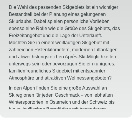
Die Wahl des passenden Skigebiets ist ein wichtiger
Bestandteil bei der Planung eines gelungenen
Skiurlaubs. Dabei spielen persönliche Vorlieben
ebenso eine Rolle wie die Größe des Skigebiets, das
Freizeitangebot und die Lage der Unterkunft.
Möchten Sie in einem weitläufigen Skigebiet mit
zahlreichen Pistenkilometern, modernen Liftanlagen
und abwechslungsreichen Après-Ski-Möglichkeiten
unterwegs sein oder bevorzugen Sie ein ruhigeres,
familienfreundliches Skigebiet mit entspannter
Atmosphäre und attraktiven Wellnessangeboten?
In den Alpen finden Sie eine große Auswahl an
Skiregionen für jeden Geschmack – von lebhaften
Wintersportorten in Österreich und der Schweiz bis
hin zu idyllischen Bergdörfern mit besonderem
Charme. Familien profitieren von Skischulen und
kinderfreundlichen Pisten, während sportlich
ambitionierte Skifahrer anspruchsvolle Abfahrten und