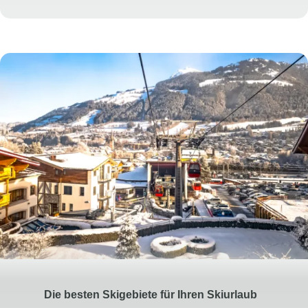
Für Anfänger und Wiedereinsteiger bieten viele
Wintersportorte zudem Skikurse und
Snowboardkurse für unterschiedliche Alters- und
Leistungsgruppen an. Erfahrene Skilehrer vermitteln
die wichtigsten Techniken und sorgen dafür, dass Sie
schnell Sicherheit auf der Piste gewinnen. Auch
fortgeschrittene Wintersportler können ihre
Fahrtechnik in speziellen Kursen gezielt verbessern
und das Beste aus ihrem Skiurlaub herausholen.
Die besten Skigebiete für Ihren Skiurlaub