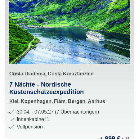
S
Costa Diadema, Costa Kreuzfahrten
c
R
7 Nächte - Nordische
h
o
Küstenschätzeexpedition
i
u
H
Kiel, Kopenhagen, Flåm, Bergen, Aarhus
f
t
a
f
R
30.04. - 07.05.27 (7 Übernachtungen)
e
l
u
e
K
Innenkabine I1
:
t
n
i
a
V
Vollpension
e
d
s
b
e
999 €
s
ab
p.P.