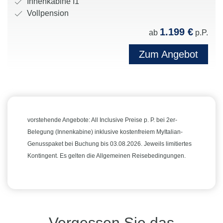
e
K
Innenkabine I1
s
R
i
a
V
Vollpension
t
e
s
b
e
1.199 €
a
ab
p.P.
e
e
i
r
t
d
d
n
p
Zum Angebot
i
e
a
e
f
o
r
u
n
l
n
e
e
k
e
e
i
r
a
g
n
:
:
t
u
:
e
n
vorstehende Angebote: All Inclusive Preise p. P. bei 2er-
g
g
Belegung (Innenkabine) inklusive kostenfreiem MyItalian-
o
:
Genusspaket bei Buchung bis 03.08.2026. Jeweils limitiertes
r
Kontingent. Es gelten die Allgemeinen Reisebedingungen.
i
e
:
Vergessen Sie das