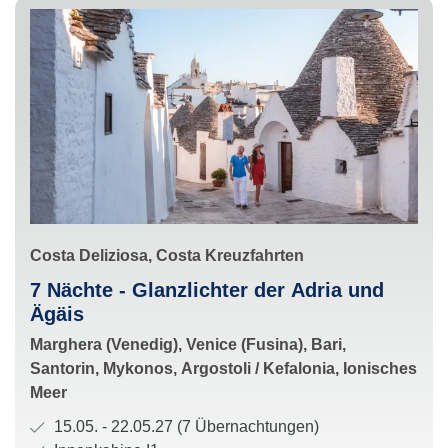
g
g
o
:
r
i
e
:
S
Costa Deliziosa, Costa Kreuzfahrten
c
R
7 Nächte - Glanzlichter der Adria und
h
o
Ägäis
i
u
H
Marghera (Venedig), Venice (Fusina), Bari,
f
t
a
Santorin, Mykonos, Argostoli / Kefalonia, Ionisches
f
e
l
Meer
u
:
t
n
R
15.05. - 22.05.27 (7 Übernachtungen)
e
d