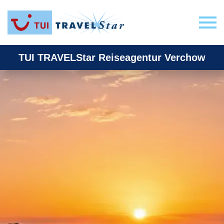
TUI TRAVELStar Reiseagentur Verchow