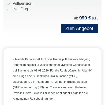
e
d
i
a
V
Vollpension
s
R
s
b
e
inkl. Flug
t
e
e
i
r
999 €
a
ab
p.P.
e
d
n
p
t
d
a
e
f
Zum Angebot
i
e
u
n
l
o
r
e
k
e
n
e
r
a
g
e
i
:
t
u
n
:
e
n
:
g
g
7 Nächte Kanaren: All Inclusive Preise p. P. bei 2er-Belegung
o
:
(Innenkabine) inklusive kostenfreiem MyItalian-Genusspaket
r
bei Buchung bis 03.08.2026. Für die Route „Oasen im Atlantik“
i
sind Flüge ab/bis Frankfurt (FRA), München (MUC),
e
Düsseldorf (DUS), Hamburg (HAM), Berlin (BER), Stuttgart
:
(STR) oder Leipzig (LEI) und Transfers zum/vom Hafen im
Preis inklusive. Jeweils limitiertes Kontingent. Es gelten die
Allgemeinen Reisebedingungen.