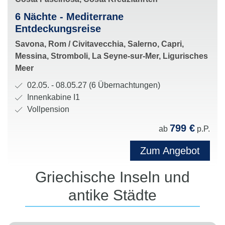
c
R
6 Nächte - Mediterrane
h
o
Entdeckungsreise
i
u
H
Savona, Rom / Civitavecchia, Salerno, Capri,
f
t
a
Messina, Stromboli, La Seyne-sur-Mer, Ligurisches
f
e
l
Meer
u
:
t
n
R
02.05. - 08.05.27 (6 Übernachtungen)
e
d
e
K
Innenkabine I1
s
R
i
a
V
Vollpension
t
e
s
b
e
799 €
a
ab
p.P.
e
e
i
r
t
d
d
n
p
Zum Angebot
i
e
a
e
f
o
r
u
n
l
Griechische Inseln und
n
e
e
k
e
e
antike Städte
i
r
a
g
n
:
:
t
u
:
e
n