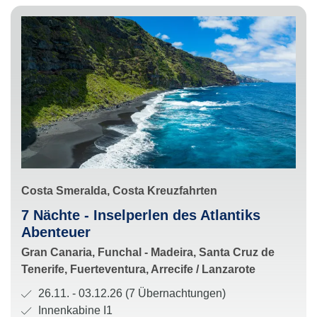
S
Costa Smeralda, Costa Kreuzfahrten
c
R
7 Nächte - Inselperlen des Atlantiks
h
o
Abenteuer
i
u
H
Gran Canaria, Funchal - Madeira, Santa Cruz de
f
t
a
Tenerife, Fuerteventura, Arrecife / Lanzarote
f
e
l
u
R
26.11. - 03.12.26 (7 Übernachtungen)
:
t
n
e
K
Innenkabine I1