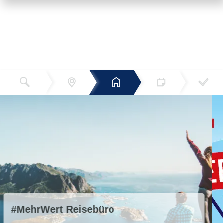
Reiseziel
Hotels
Termin
Buchen
Bestätigun
und Preise
g
TUI Super Last Minute 2026