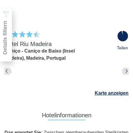
Suchen
Details filtern
97
%
Hotel Riu Madeira
Teilen
Caniço - Caniço de Baixo (Insel
Madeira),
Madeira,
Portugal
Pauschal & Lastminute
Nur Hotel
Abflughafen
Abflughafen
Karte anzeigen
Zielflughafen
beliebig
früheste
späteste
Hotelinformationen
-
Anreise
Abreise
Dauer
Das erwartet Sie:
Zwischen atemberaubenden Steilküsten
beliebig