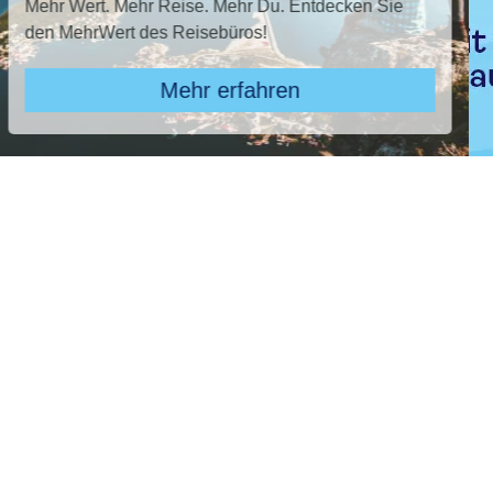
en Sie
TUI SUPER LAST MINUTE buchen und bi
sparen!* Jetzt den Sommer sichern!
Zu den Angeboten
Pauschal & Lastminute
Nur Hotel
Kreuzfahrten
Reiseziel
Hotel Riu Madeira, Hotel Riu Madeira
Abflughafen
28 ausgewählt
früheste
späteste
-
Anreise
Abreise
Dauer
beliebig
Reisende
2 Erwachsene